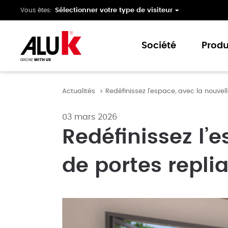
Vous êtes:
Société
Produ
Actualités
Redéfinissez l’espace, avec la nouvel
A propos d'AluK
Porte
Expertise
Menui
03 mars 2026
Innovation
Baies
Redéfinissez l’
Collaboration
Fenêt
de portes replia
Support
Porte
Projet Dynamo
Façad
Produ
Gamm