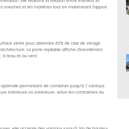
ération. Elle redéfinit la relation entre intérieur et
les volumes et les matières tout en maximisant l’apport
urface vitrée pour atteindre 85% de clair de vitrage,
rchitecture. La porte repliable affiche d’excellentes
 à l’eau et au vent.
lité optimale permettant de combiner jusqu’à 7 vantaux
ure intérieure ou extérieure, selon les contraintes du
euses, elle accepte des vantaux jusqu’à 3m de hauteur