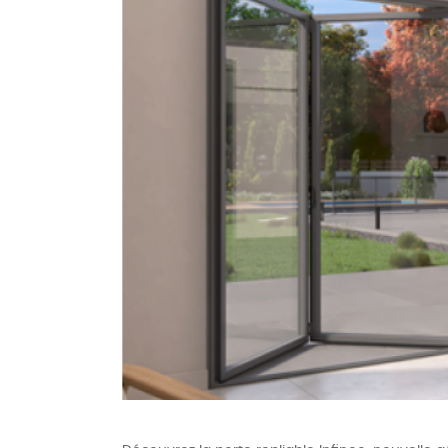
Offre
Poig