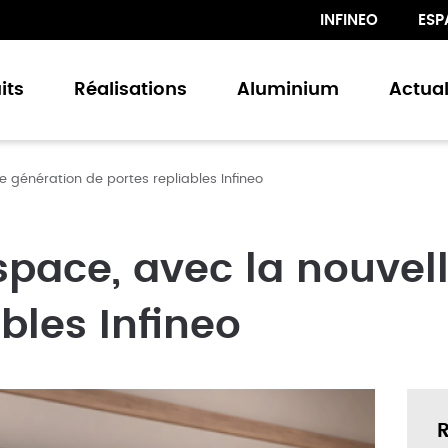
INFINEO
ESP
its
Réalisations
Aluminium
Actual
le génération de portes repliables Infineo
s repliables
series Outdoor
 coulissantes
espace, avec la nouvel
res
bles Infineo
s
es & Verrières
its Périphériques
R
e Tropicale