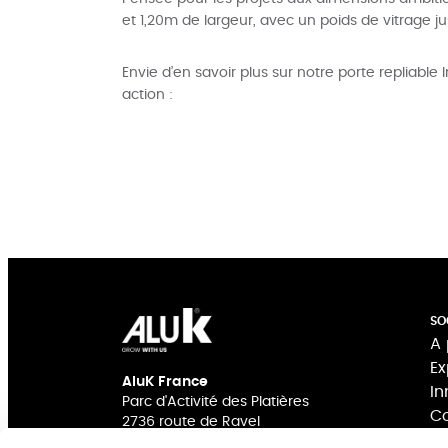
et 1,20m de largeur, avec un poids de vitrage ju
Envie d’en savoir plus sur notre porte repliable 
action :
SO
A 
Ex
AluK France
In
Parc d'Activité des Platières
Co
2736 route de Ravel
Su
69440 Mornant