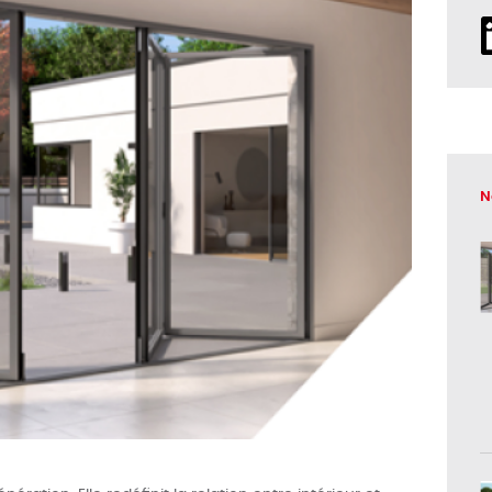
 couleur
nées NOVAE
N