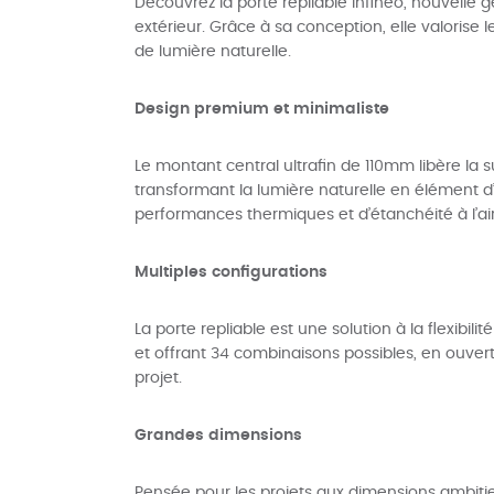
Découvrez la porte repliable Infineo, nouvelle gén
extérieur. Grâce à sa conception, elle valorise 
de lumière naturelle.
Design premium et minimaliste
Le montant central ultrafin de 110mm libère la s
transformant la lumière naturelle en élément d’a
performances thermiques et d’étanchéité à l’air,
Multiples configurations
La porte repliable est une solution à la flexibi
et offrant 34 combinaisons possibles, en ouvert
projet.
Grandes dimensions
Pensée pour les projets aux dimensions ambiti