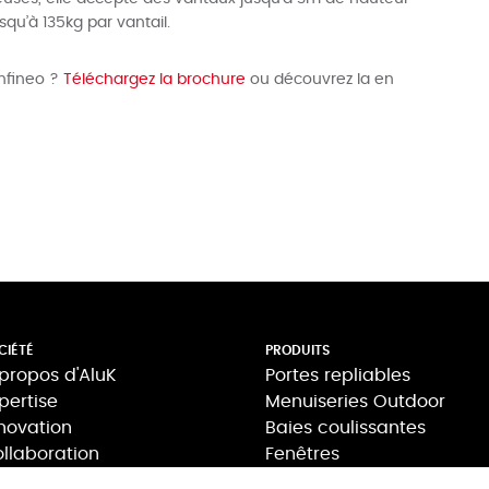
squ’à 135kg par vantail.
Infineo ?
Téléchargez la brochure
ou découvrez la en
CIÉTÉ
PRODUITS
propos d'AluK
Portes repliables
pertise
Menuiseries Outdoor
novation
Baies coulissantes
llaboration
Fenêtres
pport
Portes