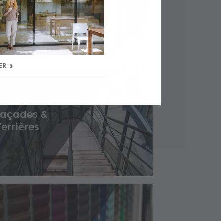
coulissantes
ER
Façades &
errières