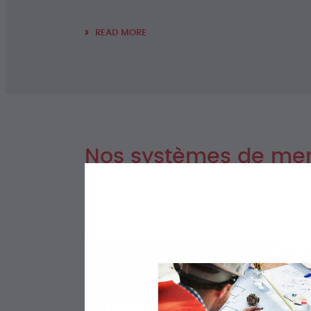
READ MORE
Nos systèmes de men
Nos solutions hautes performances apport
démarquent nos produits en aluminium 
Portes