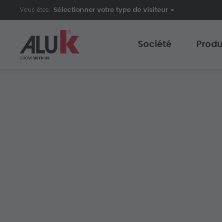
Vous êtes:
Société
Produ
A propos d'AluK
Porte
Expertise
Menui
Innovation
Baies
Collaboration
Fenêt
Support
Porte
Projet Dynamo
Façad
Produ
Gamm