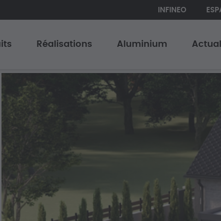
INFINEO
ESP
its
Réalisations
Aluminium
Actual
s repliables
series Outdoor
 coulissantes
res
s
es & Verrières
its Périphériques
e Tropicale