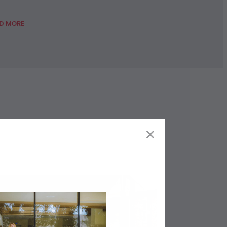
D MORE
Baies