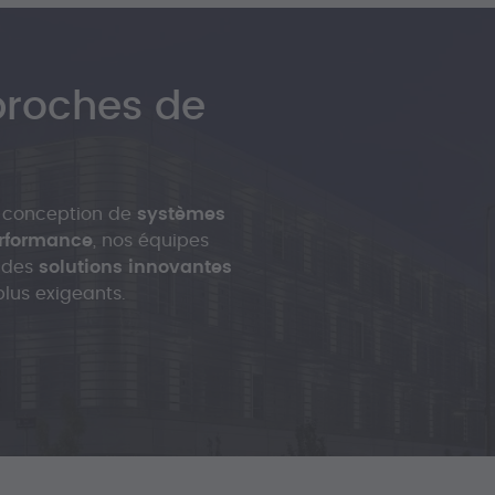
proches de
n
 conception de
systèmes
erformance
, nos équipes
 des
solutions innovantes
plus exigeants.