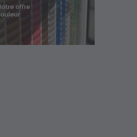
otre offre
couleur