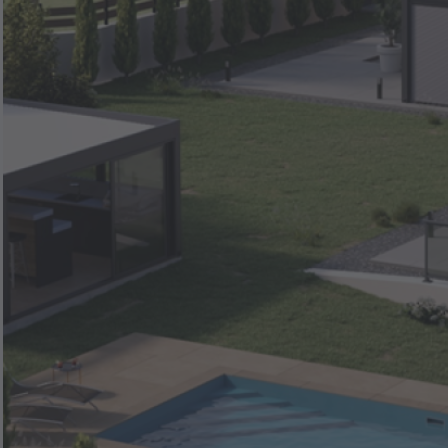
 couleur
nées NOVAE