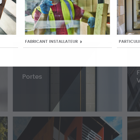
Outdoor
FABRICANT INSTALLATEUR
PARTICULI
Portes
V