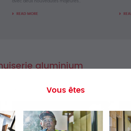
avec deux nouveautés majeures…
READ MORE
REA
uiserie aluminium
ent le design et la fonctionnalité qui
de ceux de la concurrence.
Vous êtes
Menuiseries