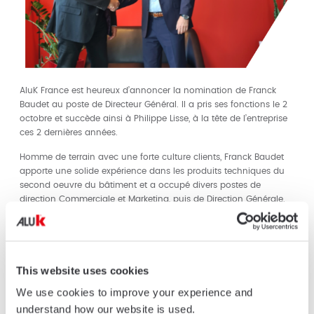
AluK France est heureux d’annoncer la nomination de Franck
Baudet au poste de Directeur Général. Il a pris ses fonctions le 2
octobre et succède ainsi à Philippe Lisse, à la tête de l’entreprise
ces 2 dernières années.
Homme de terrain avec une forte culture clients, Franck Baudet
apporte une solide expérience dans les produits techniques du
second oeuvre du bâtiment et a occupé divers postes de
direction Commerciale et Marketing, puis de Direction Générale.
Franck Baudet sera épaulé par Cédric Ferrandon, Directeur
Général Adjoint et aura à coeur de poursuivre le développement
d’AluK en France, d’accompagner au mieux nos partenaires avec
une offre de produits et services toujours plus pertinente et de
This website uses cookies
faire rayonner plus largement la marque sur le marché français.
We use cookies to improve your experience and
L’équipe AluK France profite de cette occasion pour remercier
understand how our website is used.