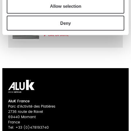
LIRE LA SUITE
Allow selection
03 AVR. 2025
Un nouveau chapitre pour AluK
Deny
France
LIRE LA SUITE
AluK France
Parc d'Activité des Platières
2736 route de Ravel
69440 Mornant
France
Tel:
+33 (0)478193740