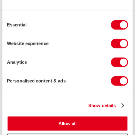
Philippe Lisse pour sa contribution et son engagement au cours
de ces 2 dernières années pleines de challenges et souhaite la
bienvenue à Franck Baudet.
Consent
Essential
Selection
Rester en contact
Website experience
Analytics
Nos dernières actualités
03 MARS 2026
Personalised content & ads
Redéfinissez l’espace, avec la
nouvelle génération de portes
repliables Infineo
LIRE LA SUITE
Show details
13 MAI 2025
Allow all
AluK Outdoor, la nouvelle offre
dédiée à l'aménagement extérieur