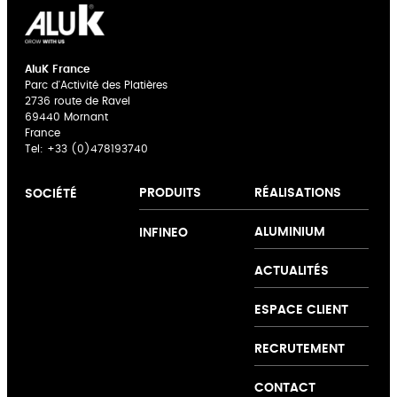
AluK France
Parc d'Activité des Platières
2736 route de Ravel
69440 Mornant
France
Tel:
+33 (0)478193740
PRODUITS
RÉALISATIONS
SOCIÉTÉ
A propos d'AluK
Portes
Offre couleur
ALUMINIUM
INFINEO
Expertise
repliables
Poignées
Innovation
Menuiseries
NOVAE
ACTUALITÉS
Collaboration
Outdoor
Support
Baies
ESPACE CLIENT
Projet Dynamo
coulissantes
Fenêtres
RECRUTEMENT
Portes
CONTACT
Façades &