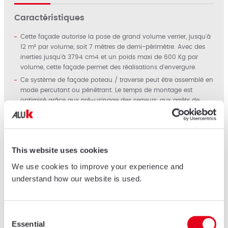
Caractéristiques
Cette façade autorise la pose de grand volume verrier, jusqu'à
12 m² par volume, soit 7 mètres de demi-périmètre. Avec des
inerties jusqu'à 3794 cm4 et un poids maxi de 600 Kg par
volume, cette façade permet des réalisations d'envergure.
Ce système de façade poteau / traverse peut être assemblé en
mode percutant ou pénétrant. Le temps de montage est
optimisé grâce aux pré-usinage des serreurs, aux arrêts de
verre intermédiaires permettant le maintient du vitrage
pendant la pose, ainsi qu'au pré-montage des joints sur les
serreurs.
Cette façade permet des réalisations traditionnelles à grille ou
This website uses cookies
en bande horizontale. La verrière peut être déclinée en version
simple ou double pans, avec ou sans prolongement de
We use cookies to improve your experience and
façade, ainsi qu'en configuration pyramide.
understand how our website is used.
Cette façade à serreur de 58 mm de face vue permet la
réalisation de façade d'envergure. Plusieurs capots de serreur
sont disponibles : droit ou ogive.
Consent
Essential
Selection
Options