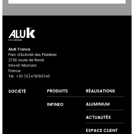
AluK France
Parc d'Activité des Platières
2736 route de Ravel
69440 Mornant
France
Tel:
+33 (0)478193740
PRODUITS
RÉALISATIONS
SOCIÉTÉ
A propos d'AluK
Portes
Offre couleur
ALUMINIUM
INFINEO
Expertise
repliables
Poignées
Innovation
Menuiseries
NOVAE
ACTUALITÉS
Collaboration
Outdoor
Support
Baies
ESPACE CLIENT